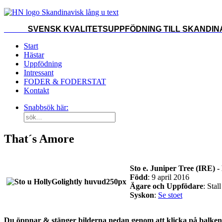
SVENSK KVALITETSUPPFÖDNING TILL SKANDINA
Start
Hästar
Uppfödning
Intressant
FODER & FODERSTAT
Kontakt
Snabbsök här:
That´s Amore
Sto e. Juniper Tree (IRE) 
Född
: 9 april 2016
Ägare och Uppfödare
: Stal
Syskon
:
Se stoet
Du öppnar & stänger bilderna nedan genom att klicka på balken