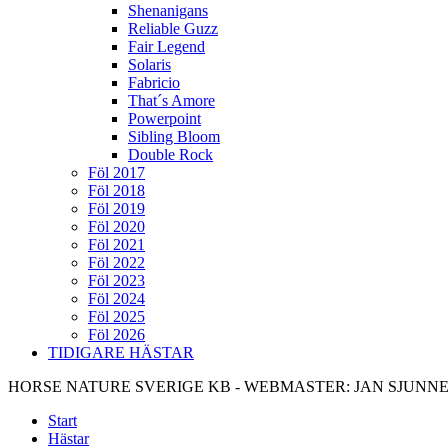
Shenanigans
Reliable Guzz
Fair Legend
Solaris
Fabricio
That´s Amore
Powerpoint
Sibling Bloom
Double Rock
Föl 2017
Föl 2018
Föl 2019
Föl 2020
Föl 2021
Föl 2022
Föl 2023
Föl 2024
Föl 2025
Föl 2026
TIDIGARE HÄSTAR
HORSE NATURE SVERIGE KB - WEBMASTER: JAN SJUNN
Start
Hästar