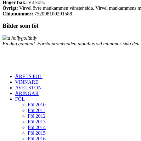
Höger bak:
Vit kota.
Övrigt:
Virvel övre mankammen vänster sida. Virvel mankammens mitt h
Chipnummer:
752098100291588
Bilder som föl
En dag gammal. Första promenaden utomhus vid mammas sida den 1
ÅRETS FÖL
VINNARE
AVELSTON
ÅRINGAR
FÖL
Föl 2010
Föl 2011
Föl 2012
Föl 2013
Föl 2014
Föl 2015
Föl 2016