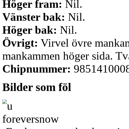
Höger fram:
Nil.
Vänster bak:
Nil.
Höger bak:
Nil.
Övrigt:
Virvel övre mankam
mankammen höger sida. Två 
Chipnummer:
985141000
Bilder som föl