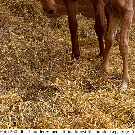
Foto 260206 - Thunderey med sitt fina hingstföl Thunder Legacy (e. Ap