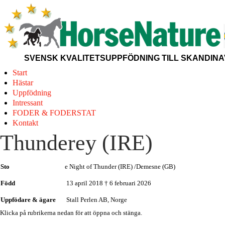
SVENSK KVALITETSUPPFÖDNING TILL SKANDINAV
Start
Hästar
Uppfödning
Intressant
FODER & FODERSTAT
Kontakt
Thunderey (IRE)
Sto
e Night of Thunder (IRE) /Demesne (GB)
Född
13 april 2018 † 6 februari 2026
Uppfödare & ägare
Stall Perlen AB, Norge
Klicka på rubrikerna nedan för att öppna och stänga.