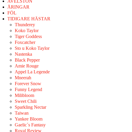
AVELSTON
ÅRINGAR
FÖL
TIDIGARE HÄSTAR
Thunderey
Koko Taylor
Tiger Goddess
Foxcatcher
Sto u Koko Taylor
Nastenka
Black Pepper
Amie Rouge
Appel La Legende
Mneerah
Forever Snow
Funny Legend
Milibloom
Sweet Chili
Sparkling Nectar
Taiwan
Yankee Bloom
Gaelic´s Fantasy
Royal Review