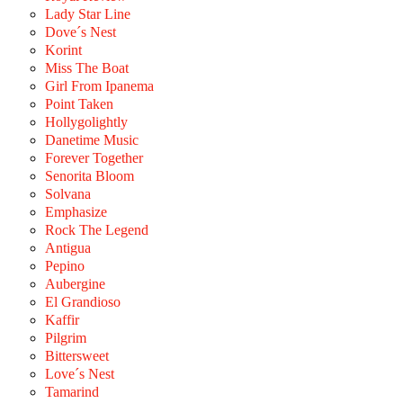
Lady Star Line
Dove´s Nest
Korint
Miss The Boat
Girl From Ipanema
Point Taken
Hollygolightly
Danetime Music
Forever Together
Senorita Bloom
Solvana
Emphasize
Rock The Legend
Antigua
Pepino
Aubergine
El Grandioso
Kaffir
Pilgrim
Bittersweet
Love´s Nest
Tamarind