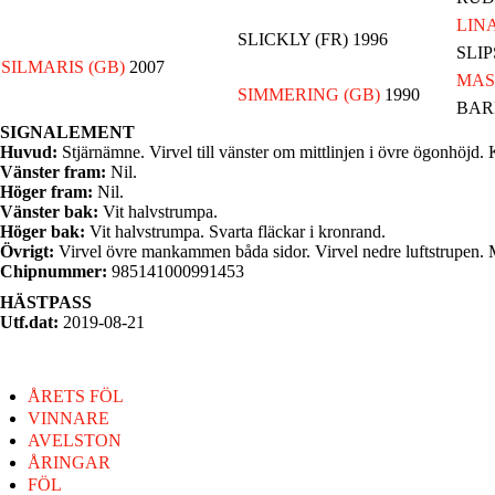
LINA
SLICKLY (FR) 1996
SLI
SILMARIS (GB)
2007
MAS
SIMMERING (GB)
1990
BAR
SIGNALEMENT
Huvud:
Stjärnämne. Virvel till vänster om mittlinjen i övre ögonhöjd
Vänster fram:
Nil.
Höger fram:
Nil.
Vänster bak:
Vit halvstrumpa.
Höger bak:
Vit halvstrumpa. Svarta fläckar i kronrand.
Övrigt:
Virvel övre mankammen båda sidor. Virvel nedre luftstrupen
Chipnummer:
985141000991453
HÄSTPASS
Utf.dat:
2019-08-21
ÅRETS FÖL
VINNARE
AVELSTON
ÅRINGAR
FÖL